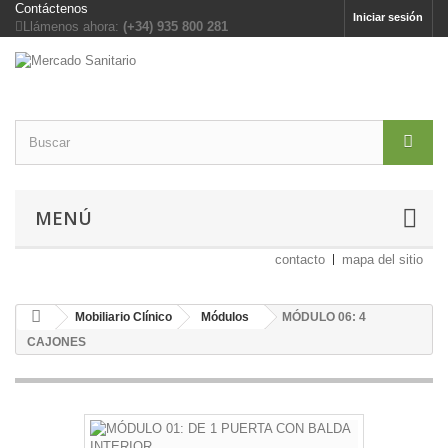
Contáctenos
Iniciar sesión
Llámenos ahora:
(+34) 935 800 281
MENÚ
contacto
mapa del sitio
Mobiliario Clínico
Módulos
MÓDULO 06: 4
CAJONES